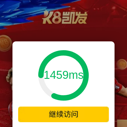
1459ms